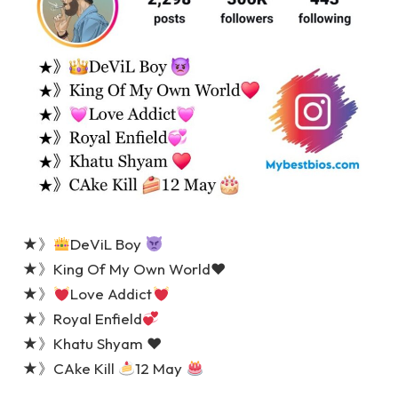
★》
DeViL Boy
★》King Of My Own World♥
★》
Love Addict
★》Royal Enfield
★》Khatu Shyam ♥
★》CAke Kill
12 May